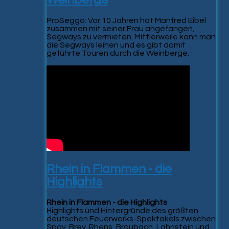
ProSeggo: Vor 10 Jahren hat Manfred Eibel
zusammen mit seiner Frau angefangen,
Segways zu vermieten. Mittlerweile kann man
die Segways leihen und es gibt damit
geführte Touren durch die Weinberge.
Rhein in Flammen - die
Highlights
Rhein in Flammen - die Highlights
Highlights und Hintergründe des größten
deutschen Feuerwerks-Spektakels zwischen
Spay, Brey, Rhens, Braubach, Lahnstein und