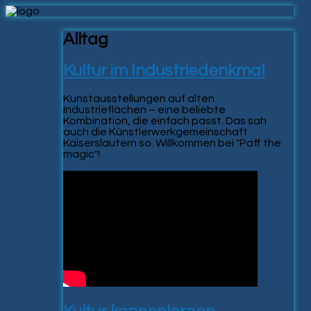
Alltag
Kultur im Industriedenkmal
Kunstausstellungen auf alten
Industrieflächen – eine beliebte
Kombination, die einfach passt. Das sah
auch die Künstlerwerkgemeinschaft
Kaiserslautern so. Willkommen bei "Paff the
magic"!