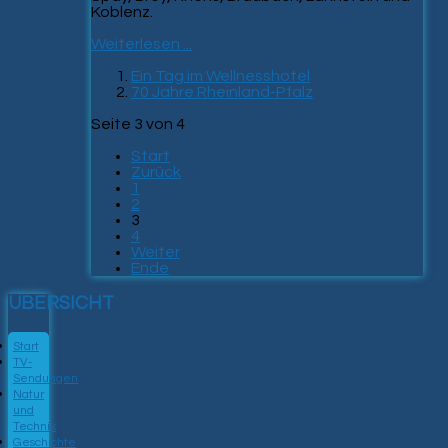
Koblenz.
Weiterlesen ...
Ein Tag im Wellnesshotel
70 Jahre Rheinland-Pfalz
Seite 3 von 4
Start
Zurück
1
2
3
4
Weiter
Ende
ÜBERSICHT
Start
TV-
Sendungen
Natur
und
Technik
Geschichte