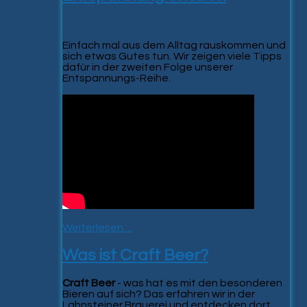
Einfach mal aus dem Alltag rauskommen und
sich etwas Gutes tun. Wir zeigen viele Tipps
dafür in der zweiten Folge unserer
Entspannungs-Reihe.
Weiterlesen ...
Was ist Craft Beer?
Craft Beer
- was hat es mit den besonderen
Bieren auf sich? Das erfahren wir in der
Lahnsteiner Brauerei und entdecken dort