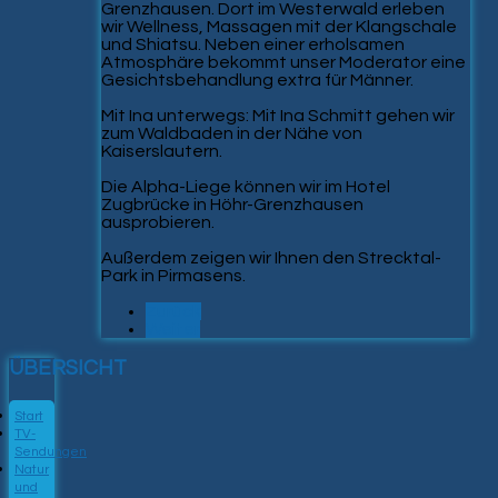
Grenzhausen. Dort im Westerwald erleben
wir Wellness, Massagen mit der Klangschale
und Shiatsu. Neben einer erholsamen
Atmosphäre bekommt unser Moderator eine
Gesichtsbehandlung extra für Männer.
Mit Ina unterwegs: Mit Ina Schmitt gehen wir
zum Waldbaden in der Nähe von
Kaiserslautern.
Die Alpha-Liege können wir im Hotel
Zugbrücke in Höhr-Grenzhausen
ausprobieren.
Außerdem zeigen wir Ihnen den Strecktal-
Park in Pirmasens.
Zurück
Weiter
ÜBERSICHT
Start
TV-
Sendungen
Natur
und