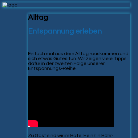
Alltag
Entspannung erleben
Einfach mal aus dem Alltag rauskommen und
sich etwas Gutes tun. Wir zeigen viele Tipps
dafür in der zweiten Folge unserer
Entspannungs-Reihe.
Zu Gast sind wir im Hotel Heinz in Höhr-