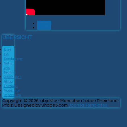
Zurück
Weiter
ÜBERSICHT
Start
TV-
Sendungen
Natur
und
Technik
Geschichte
Alltag
Themen
Moderator
Impressum
Copyright © 2026. objektiv - Menschen Leben Rheinland-
Pfalz. Designed by Shape5.com
Joomla Templates