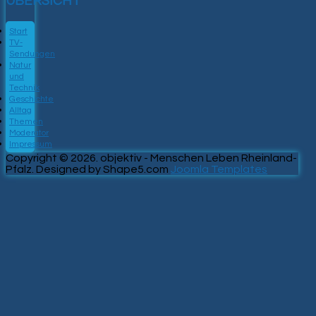
ÜBERSICHT
Start
TV-
Sendungen
Natur
und
Technik
Geschichte
Alltag
Themen
Moderator
Impressum
Copyright © 2026. objektiv - Menschen Leben Rheinland-
Pfalz. Designed by Shape5.com
Joomla Templates